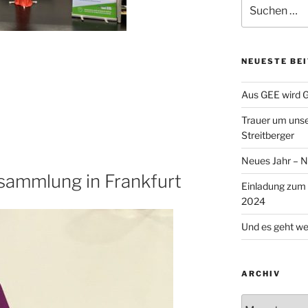
Suche
nach:
NEUESTE BE
Aus GEE wird 
Trauer um uns
Streitberger
Neues Jahr – 
sammlung in Frankfurt
Einladung zum
2024
Und es geht wei
ARCHIV
Archiv