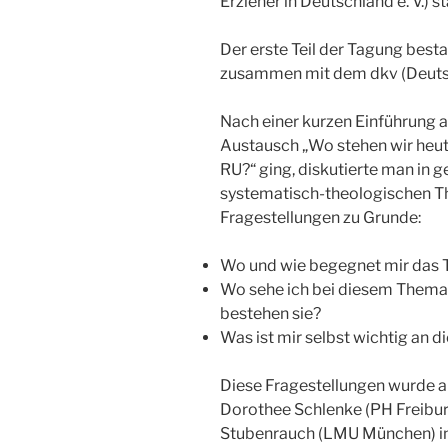
Erzieher in Deutschland e. V.) st
Der erste Teil der Tagung bes
zusammen mit dem dkv (Deuts
Nach einer kurzen Einführung a
Austausch „Wo stehen wir heut
RU?“ ging, diskutierte man in
systematisch-theologischen T
Fragestellungen zu Grunde:
Wo und wie begegnet mir das 
Wo sehe ich bei diesem Thema 
bestehen sie?
Was ist mir selbst wichtig an
Diese Fragestellungen wurde a
Dorothee Schlenke (PH Freiburg
Stubenrauch (LMU München) in