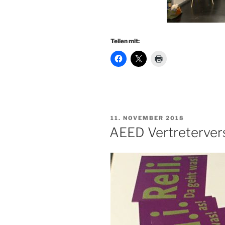
Teilen mit:
VERÖFFENTLICHT
11. NOVEMBER 2018
AM
AEED Vertreterver