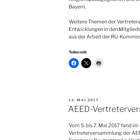
Bayern.
Weitere Themen der Vertreterv
Entwicklungen in den Mitglie
aus der Arbeit der RU-Kommis
Teilen mit:
VERÖFFENTLICHT
13. MAI 2017
AM
AEED-Vertreterver
Vom 5. bis 7. Mai 2017 fand im 
Vertreterversammlung der AEE