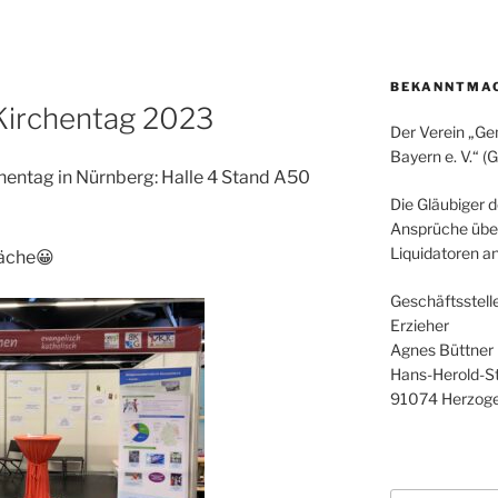
BEKANNTMA
– Kirchentag 2023
Der Verein „Ge
Bayern e. V.“ (
hentag in Nürnberg: Halle 4 Stand A50
Die Gläubiger 
Ansprüche über
Liquidatoren a
räche😀
Geschäftsstell
Erzieher
Agnes Büttner
Hans-Herold-Str
91074 Herzog