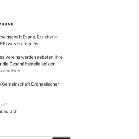
CHUNG
meinschaft Evang. Erzieher in
GEE) wurde aufgelöst.
des Vereins werden gebeten, ihre
 die Geschäftsstelle bei den
nzumelden.
e Gemeinschaft Evangelischer
. 11
enaurach