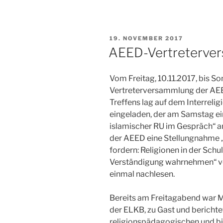
VERÖFFENTLICHT
19. NOVEMBER 2017
AM
AEED-Vertreterver
Vom Freitag, 10.11.2017, bis So
Vertreterversammlung der AE
Treffens lag auf dem Interreli
eingeladen, der am Samstag ei
islamischer RU im Gespräch“ an
der AEED eine Stellungnahme „
fordern: Religionen in der Sch
Verständigung wahrnehmen“ ve
einmal nachlesen.
Bereits am Freitagabend war M
der ELKB, zu Gast und berichte
religionspädagogischen und bi