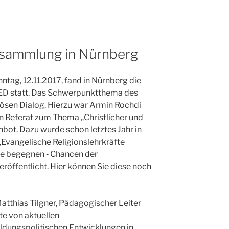
sammlung in Nürnberg
nntag, 12.11.2017, fand in Nürnberg die
ED statt. Das Schwerpunktthema des
giösen Dialog. Hierzu war Armin Rochdi
n Referat zum Thema „Christlicher und
bot. Dazu wurde schon letztes Jahr in
Evangelische Religionslehrkräfte
ule begegnen ‑ Chancen der
röffentlicht.
Hier
können Sie diese noch
atthias Tilgner, Pädagogischer Leiter
te von aktuellen
ldungspolitischen Entwicklungen in