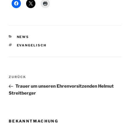
KATEGORIEN
NEWS
SCHLAGWÖRTER
EVANGELISCH
Beitragsnavigation
Vorheriger
ZURÜCK
Beitrag
Trauer um unseren Ehrenvorsitzenden Helmut
Streitberger
BEKANNTMACHUNG