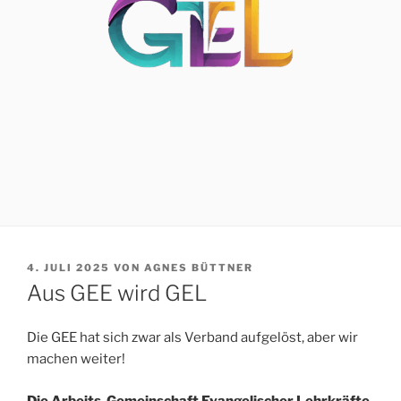
VERÖFFENTLICHT
4. JULI 2025
VON
AGNES BÜTTNER
AM
Aus GEE wird GEL
Die GEE hat sich zwar als Verband aufgelöst, aber wir
machen weiter!
Die Arbeits-Gemeinschaft Evangelischer Lehrkräfte