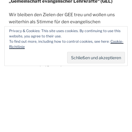
„Gemeinschaft evangelischer Lehrkräfte“ (GEL)
Wir bleiben den Zielen der GEE treu und wollen uns
weiterhin als Stimme für den evangelischen
Religionsunterricht verstehen.
Privacy & Cookies: This site uses cookies. By continuing to use this
website, you agree to their use.
To find out more, including how to control cookies, see here:
Cookie-
Sollten Sie Fragen zu unserer neuen Struktur haben
Richtlinie
oder in unserer neuen Arbeitsgemeinschaft mitwirken
wollen, können Sie uns unter folgender Email-Adresse
erreichen:
info(at)gel-bayern.info
Teilen mit:
VERÖFFENTLICHT
20. SEPTEMBER 2024
AM
Einladung zum Ökumenischen
Lehrergottesdienst 2024