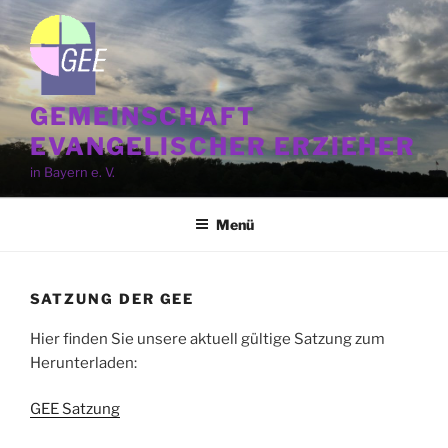
Zum
Inhalt
springen
GEMEINSCHAFT
EVANGELISCHER ERZIEHER
in Bayern e. V.
Menü
SATZUNG DER GEE
Hier finden Sie unsere aktuell gültige Satzung zum
Herunterladen:
GEE Satzung