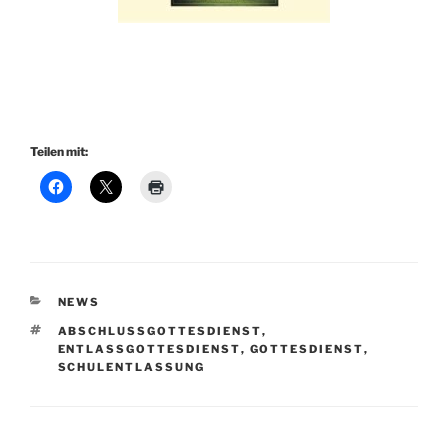
Teilen mit:
KATEGORIEN
NEWS
SCHLAGWÖRTER
ABSCHLUSSGOTTESDIENST
,
ENTLASSGOTTESDIENST
,
GOTTESDIENST
,
SCHULENTLASSUNG