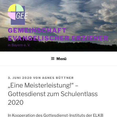
Zum
Inhalt
springen
GEMEINSCHAFT
EVANGELISCHER ERZIEHER
in Bayern e. V.
Menü
VERÖFFENTLICHT
3. JUNI 2020
VON
AGNES BÜTTNER
AM
„Eine Meisterleistung!“ –
Gottesdienst zum Schulentlass
2020
In Kooperation des Gottesdienst-Instituts der ELKB