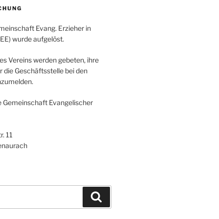
CHUNG
meinschaft Evang. Erzieher in
GEE) wurde aufgelöst.
des Vereins werden gebeten, ihre
 die Geschäftsstelle bei den
nzumelden.
e Gemeinschaft Evangelischer
. 11
enaurach
Suchen