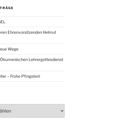
ITRÄGE
GEL
eren Ehrenvorsitzenden Helmut
Neue Wege
 Ökumenischen Lehrergottesdienst
ter – Frohe Pfingsten!