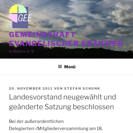
Zum
Inhalt
springen
GEMEINSCHAFT
EVANGELISCHER ERZIEHER
in Bayern e. V.
Menü
VERÖFFENTLICHT
20. NOVEMBER 2011
VON
STEFAN SCHUNK
AM
Landesvorstand neugewählt und
geänderte Satzung beschlossen
Bei der außerordentlichen
Delegierten-/Mitgliederversammlung am 18.