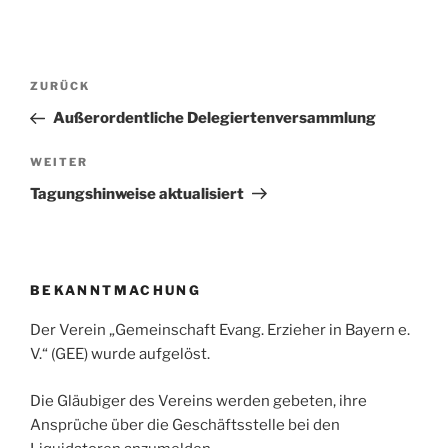
Beitragsnavigation
Vorheriger
ZURÜCK
Beitrag
Außerordentliche Delegiertenversammlung
Nächster
WEITER
Beitrag
Tagungshinweise aktualisiert
BEKANNTMACHUNG
Der Verein „Gemeinschaft Evang. Erzieher in Bayern e.
V.“ (GEE) wurde aufgelöst.
Die Gläubiger des Vereins werden gebeten, ihre
Ansprüche über die Geschäftsstelle bei den