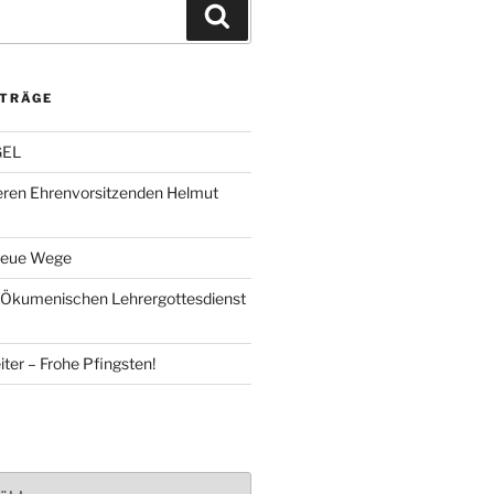
Suchen
ITRÄGE
GEL
eren Ehrenvorsitzenden Helmut
Neue Wege
 Ökumenischen Lehrergottesdienst
ter – Frohe Pfingsten!