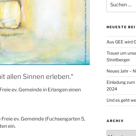
Suche
nach:
NEUESTE BE
Aus GEE wird 
Trauer um uns
Streitberger
Neues Jahr – 
t allen Sinnen erleben.“
Einladung zum
2024
e Freie ev. Gemeinde in Erlangen einen
Und es geht wei
e Freie ev. Gemeinde (Fuchsengarten 5,
ARCHIV
en ein.
Archiv