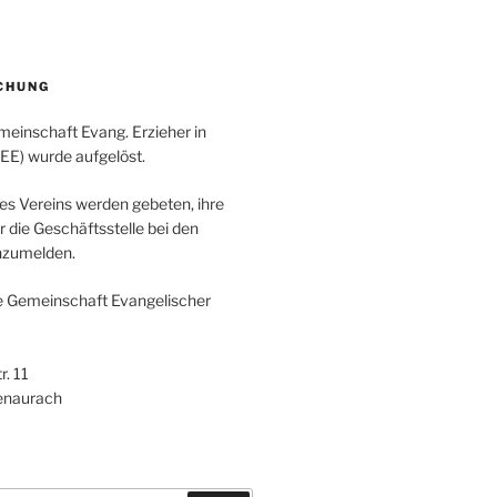
CHUNG
meinschaft Evang. Erzieher in
GEE) wurde aufgelöst.
des Vereins werden gebeten, ihre
 die Geschäftsstelle bei den
nzumelden.
e Gemeinschaft Evangelischer
. 11
enaurach