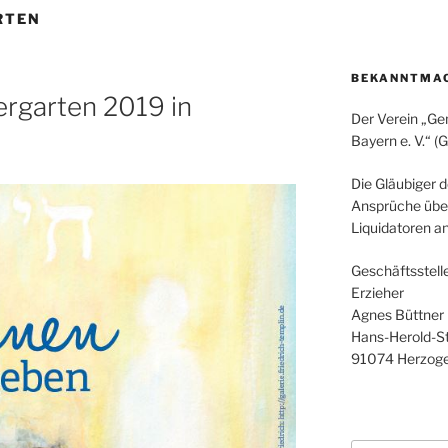
RTEN
BEKANNTMA
ergarten 2019 in
Der Verein „Ge
Bayern e. V.“ (
Die Gläubiger 
Ansprüche über
Liquidatoren a
Geschäftsstell
Erzieher
Agnes Büttner
Hans-Herold-Str
91074 Herzog